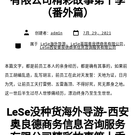
有限公司精彩故事第十季
（番外篇）
文
文
创建者：
admin
7月 29, 2021
章
章
日
作
期
者
类
属于
LeSe海外导游
,
LeSe英国奥良德商务有限公司
,
别
LeSe西安奥良德商务信息咨询服务有限公司
本篇文字，都是前员工本人的亲身经历，都是确有其事的，如果前
员工胡编乱造，乱写胡言，前员工在此对天发誓：天地为证，日月
为凭，让前员工天打雷劈、五雷轰顶、不得好死，死无葬身之地。
这一世后半生过尽人世惨痛经历，漂泊终身乃至生生世世。
LeSe没种货海外导游-西安
奥良德商务信息咨询服务