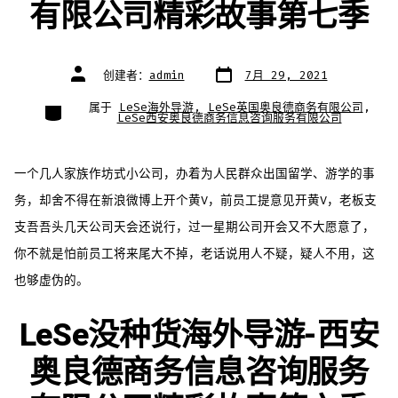
有限公司精彩故事第七季
文
文
创建者：
admin
7月 29, 2021
章
章
日
作
期
者
类
属于
LeSe海外导游
,
LeSe英国奥良德商务有限公司
,
别
LeSe西安奥良德商务信息咨询服务有限公司
一个几人家族作坊式小公司，办着为人民群众出国留学、游学的事
务，却舍不得在新浪微博上开个黄V，前员工提意见开黄V，老板支
支吾吾头几天公司天会还说行，过一星期公司开会又不大愿意了，
你不就是怕前员工将来尾大不掉，老话说用人不疑，疑人不用，这
也够虚伪的。
LeSe没种货海外导游-西安
奥良德商务信息咨询服务