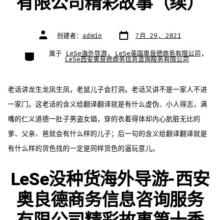
有限公司精彩故事（续）
文
文
创建者：
admin
7月 29, 2021
章
章
日
作
期
者
类
属于
LeSe海外导游
,
LeSe英国奥良德商务有限公司
,
别
LeSe西安奥良德商务信息咨询服务有限公司
老话讲龙生龙凤生凤，老鼠儿子会打洞。老话又讲不是一家人不进
一家门。这老话的含义给翻译翻译就是有什么虚伪、小人得志，满
嘴的仁义道德一肚子男盗女娼，穿的衣着得体却内心肮脏无比的
爹、父亲、爸就会有什么样的儿子；后一句的含义给翻译翻译就是
有什么样的货色找的一定是同样货色的逼玩意儿。
LeSe没种货海外导游-西安
奥良德商务信息咨询服务