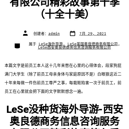
有限公司精彩故事第十季
（十全十美）
文
文
创建者：
admin
7月 29, 2021
章
章
日
作
期
者
类
属于
LeSe海外导游
,
LeSe英国奥良德商务有限公司
,
别
LeSe西安奥良德商务信息咨询服务有限公司
本篇文字是前员工本人这十几年来憋在心里的心得体会，段家狗屁
满门大学生（除了前员工母亲身体与家庭原因不是）白眼狼这近二
十年来每做一件伤前员工尊严之事，每栽赃陷害一次于前员工，前
员工在心里就会把下面的文字默默想念一遍。
LeSe没种货海外导游-西安
奥良德商务信息咨询服务