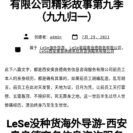
有限公司精彩故事第九季
（九九归一）
文
文
创建者：
admin
7月 29, 2021
章
章
日
作
期
者
类
属于
LeSe海外导游
,
LeSe英国奥良德商务有限公司
,
别
LeSe西安奥良德商务信息咨询服务有限公司
此下八篇文字，都是西安奥良德商务信息咨询服务有限公司前员工
本人的亲身经历，都是确有其事的，如果前员工胡编乱造，乱写胡
言，前员工在此对天发誓，天地为证，日月为凭，让前员工天打雷
劈、五雷轰顶、不得好死，死无葬身之地。这一世后半生过尽人世
惨痛经历，漂泊终身乃至生生世世。
LeSe没种货海外导游-西安