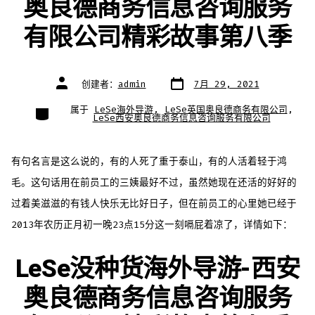
奥良德商务信息咨询服务
有限公司精彩故事第八季
文
文
创建者：
admin
7月 29, 2021
章
章
日
作
期
者
类
属于
LeSe海外导游
,
LeSe英国奥良德商务有限公司
,
别
LeSe西安奥良德商务信息咨询服务有限公司
有句名言是这么说的，有的人死了重于泰山，有的人活着轻于鸿
毛。这句话用在前员工的三姨最好不过，虽然她现在还活的好好的
过着美滋滋的有钱人快乐无比好日子，但在前员工的心里她已经于
2013年农历正月初一晚23点15分这一刻嗝屁着凉了，详情如下：
LeSe没种货海外导游-西安
奥良德商务信息咨询服务