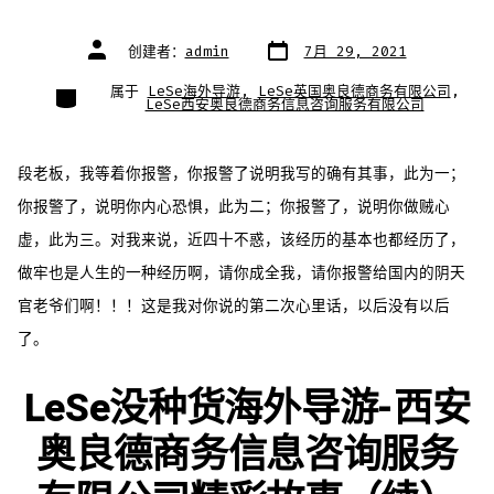
文
文
创建者：
admin
7月 29, 2021
章
章
日
作
期
者
类
属于
LeSe海外导游
,
LeSe英国奥良德商务有限公司
,
别
LeSe西安奥良德商务信息咨询服务有限公司
段老板，我等着你报警，你报警了说明我写的确有其事，此为一；
你报警了，说明你内心恐惧，此为二；你报警了，说明你做贼心
虚，此为三。对我来说，近四十不惑，该经历的基本也都经历了，
做牢也是人生的一种经历啊，请你成全我，请你报警给国内的阴天
官老爷们啊！！！这是我对你说的第二次心里话，以后没有以后
了。
LeSe没种货海外导游-西安
奥良德商务信息咨询服务