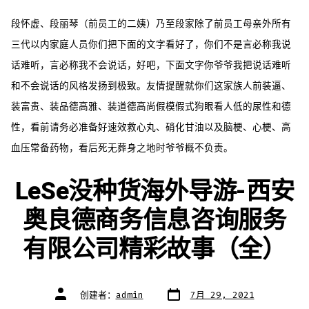
段怀虚、段丽琴（前员工的二姨）乃至段家除了前员工母亲外所有
三代以内家庭人员你们把下面的文字看好了，你们不是言必称我说
话难听，言必称我不会说话，好吧，下面文字你爷爷我把说话难听
和不会说话的风格发扬到极致。友情提醒就你们这家族人前装逼、
装富贵、装品德高雅、装道德高尚假模假式狗眼看人低的尿性和德
性，看前请务必准备好速效救心丸、硝化甘油以及脑梗、心梗、高
血压常备药物，看后死无葬身之地时爷爷概不负责。
LeSe没种货海外导游-西安
奥良德商务信息咨询服务
有限公司精彩故事（全）
文
文
创建者：
admin
7月 29, 2021
章
章
日
作