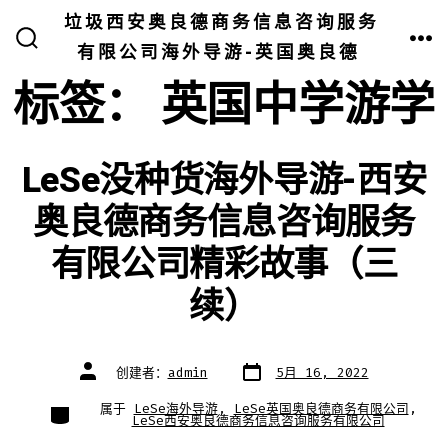
跳
垃圾西安奥良德商务信息咨询服务
至
有限公司海外导游-英国奥良德
搜
菜
索
单
内
开
标签：
英国中学游学
关
容
LeSe没种货海外导游-西安
奥良德商务信息咨询服务
有限公司精彩故事（三
续）
文
文
创建者：
admin
5月 16, 2022
章
章
日
作
期
者
类
属于
LeSe海外导游
,
LeSe英国奥良德商务有限公司
,
别
LeSe西安奥良德商务信息咨询服务有限公司