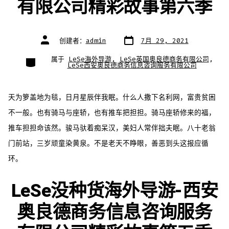
有限公司精彩故事第六季
文
文
创建者：
admin
7月 29, 2021
章
章
日
作
期
者
类
属于
LeSe海外导游
,
LeSe英国奥良德商务有限公司
,
别
LeSe西安奥良德商务信息咨询服务有限公司
天为箩盖地为毯，日月星辰伴我眠。什么人撒下名利网，富贵贫困
不一般。也有骑马与座轿，也有推车把担担。骑马座轿修来的福，
推车担担命该然。骏马驮着痴呆汉，美妇人常伴拙夫眠。八十老翁
门前站，三岁顽童染黄泉。不是老天不睁眼，善恶到头这报应循
环。
LeSe没种货海外导游-西安
奥良德商务信息咨询服务