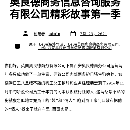
奥良德商务信息咨询服务
有限公司精彩故事第一季
文
文
创建者：
admin
7月 29, 2021
章
章
日
作
期
者
类
属于
LeSe海外导游
,
LeSe英国奥良德商务有限公司
,
别
LeSe西安奥良德商务信息咨询服务有限公司
你们好，英国奥良德商务有限公司下属西安奥良德商务公司运营两
年多只成功做了一单生意，导致公司内部两条驴日猪生狗娘养，缺
德狗日王八旦喂不熟的狗王总王艳玲和业务经理裴宏莉于2014年11
月中旬听说公司员工十年前的同事认识旅行社的人,这两条喂不熟的
狗就猴急似地冒充员工的”姨”和”情人”,跑到员工家门口散布把他
的”情人”找来了就在车里,而事实是……