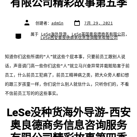
有限公司精彩故事第五季
文
文
创建者：
admin
7月 29, 2021
章
章
日
作
期
者
类
属于
LeSe海外导游
,
LeSe英国奥良德商务有限公司
,
别
LeSe西安奥良德商务信息咨询服务有限公司
知道你们这些所谓的“人”就这些个屁本事，只要前员工跟别人说
话，声音调门高一些你们这些“人”就立马兴奋异常并栽赃陷害于前
员工，什么前员工犯病了，前员工精神病之类，把大众旁人都幻想
的跟三岁孩童一样，你们说什么别人就信什么，只听你们的，不看
不信前员工写的的这些事实。
LeSe没种货海外导游-西安
奥良德商务信息咨询服务