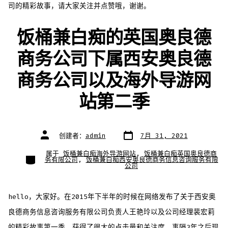
司的精彩故事，请大家关注并点赞哦，谢谢。
饭桶兼白痴的英国奥良德
商务公司下属西安奥良德
商务公司以及海外导游网
站第二季
文
文
创建者：
admin
7月 31, 2021
章
章
日
作
期
者
属于
饭桶兼白痴海外导游网站
,
饭桶兼白痴英国奥良德商
类
务有限公司
,
饭桶兼白痴西安奥良德商务信息咨询服务有限
别
公司
hello，大家好。在2015年下半年的时候在网络发布了关于西安奥
良德商务信息咨询服务有限公司负责人王艳玲以及公司经理裴宏莉
的精彩故事第一季，获得了很大的点击量和关注度，事隔3年之后现