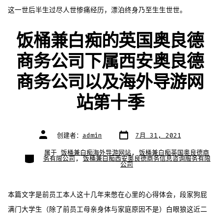
这一世后半生过尽人世惨痛经历，漂泊终身乃至生生世世。
饭桶兼白痴的英国奥良德
商务公司下属西安奥良德
商务公司以及海外导游网
站第十季
文
文
创建者：
admin
7月 31, 2021
章
章
日
作
期
者
属于
饭桶兼白痴海外导游网站
,
饭桶兼白痴英国奥良德商
类
务有限公司
,
饭桶兼白痴西安奥良德商务信息咨询服务有限
别
公司
本篇文字是前员工本人这十几年来憋在心里的心得体会，段家狗屁
满门大学生（除了前员工母亲身体与家庭原因不是）白眼狼这近二