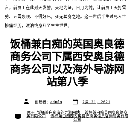
言，前员工在此对天发誓，天地为证，日月为凭，让前员工天打雷
劈、五雷轰顶、不得好死，死无葬身之地。这一世后半生过尽人世
惨痛经历，漂泊终身乃至生生世世。
饭桶兼白痴的英国奥良德
商务公司下属西安奥良德
商务公司以及海外导游网
站第八季
文
文
创建者：
admin
7月 31, 2021
章
章
日
作
期
者
属于
饭桶兼白痴海外导游网站
,
饭桶兼白痴英国奥良德商
类
务有限公司
,
饭桶兼白痴西安奥良德商务信息咨询服务有限
别
公司