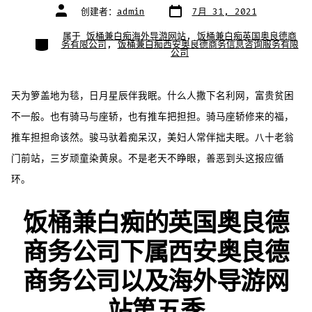
文
文
创建者：
admin
7月 31, 2021
章
章
日
作
期
者
属于
饭桶兼白痴海外导游网站
,
饭桶兼白痴英国奥良德商
类
务有限公司
,
饭桶兼白痴西安奥良德商务信息咨询服务有限
别
公司
天为箩盖地为毯，日月星辰伴我眠。什么人撒下名利网，富贵贫困
不一般。也有骑马与座轿，也有推车把担担。骑马座轿修来的福，
推车担担命该然。骏马驮着痴呆汉，美妇人常伴拙夫眠。八十老翁
门前站，三岁顽童染黄泉。不是老天不睁眼，善恶到头这报应循
环。
饭桶兼白痴的英国奥良德
商务公司下属西安奥良德
商务公司以及海外导游网
站第五季