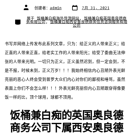
文
文
创建者：
admin
7月 31, 2021
章
章
日
作
期
者
属于
饭桶兼白痴海外导游网站
,
饭桶兼白痴英国奥良德商
类
务有限公司
,
饭桶兼白痴西安奥良德商务信息咨询服务有限
别
公司
书写并网络上传发布此系列文章，只为：给正义的人带来正义；给
正直的人带来正直，给老实工作的人带来阳光；给受了委曲无法伸
张的人带来光明。一切只为正义，正义虽然迟到，但一定会到，不
是不报，时候未到，正义万岁！！！我始终相信内心丑陋外表光鲜
亮丽的恶心人终会受到普罗大众们内心对你们的鄙视和唾骂，虽然
表面上你们不会怎么样！！！外表光鲜亮丽但内心丑陋跟穿得像要
饭一样的比，顶个球用，球都不顶用。
饭桶兼白痴的英国奥良德
商务公司下属西安奥良德