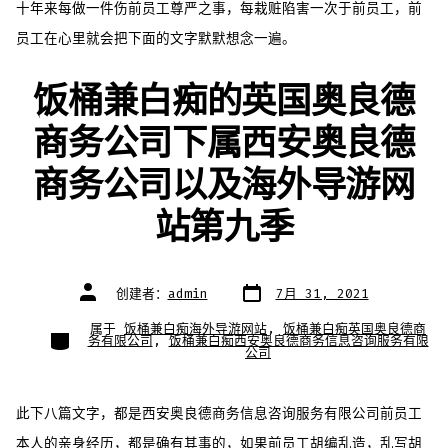
十年来每做一件伤前员工尊严之事，每栽赃陷害一次于前员工，前
员工在心里就会把下面的文字默默想念一遍。
饭桶兼白痴的英国奥良德
商务公司下属西安奥良德
商务公司以及海外导游网
站第九季
文
文
创建者：
admin
7月 31, 2021
章
章
日
作
期
者
属于
饭桶兼白痴海外导游网站
,
饭桶兼白痴英国奥良德商
类
务有限公司
,
饭桶兼白痴西安奥良德商务信息咨询服务有限
别
公司
此下八篇文字，都是西安奥良德商务信息咨询服务有限公司前员工
本人的亲身经历，都是确有其事的，如果前员工胡编乱造，乱写胡