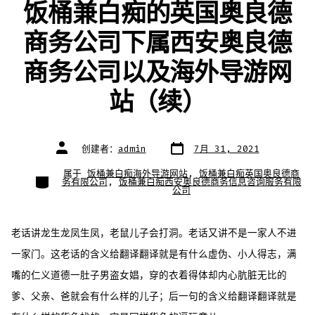
饭桶兼白痴的英国奥良德
商务公司下属西安奥良德
商务公司以及海外导游网
站（续）
文
文
创建者：
admin
7月 31, 2021
章
章
日
作
期
者
属于
饭桶兼白痴海外导游网站
,
饭桶兼白痴英国奥良德商
类
务有限公司
,
饭桶兼白痴西安奥良德商务信息咨询服务有限
别
公司
老话讲龙生龙凤生凤，老鼠儿子会打洞。老话又讲不是一家人不进
一家门。这老话的含义给翻译翻译就是有什么虚伪、小人得志，满
嘴的仁义道德一肚子男盗女娼，穿的衣着得体却内心肮脏无比的
爹、父亲、爸就会有什么样的儿子；后一句的含义给翻译翻译就是