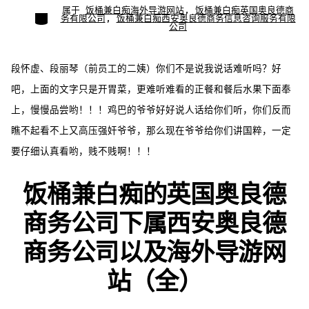
期
者
属于
饭桶兼白痴海外导游网站
,
饭桶兼白痴英国奥良德商
类
务有限公司
,
饭桶兼白痴西安奥良德商务信息咨询服务有限
别
公司
段怀虚、段丽琴（前员工的二姨）你们不是说我说话难听吗？好
吧，上面的文字只是开胃菜，更难听难看的正餐和餐后水果下面奉
上，慢慢品尝哟！！！鸡巴的爷爷好好说人话给你们听，你们反而
瞧不起看不上又高压强奸爷爷，那么现在爷爷给你们讲国粹，一定
要仔细认真看哟，贱不贱啊！！！
饭桶兼白痴的英国奥良德
商务公司下属西安奥良德
商务公司以及海外导游网
站（全）