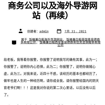
商务公司以及海外导游网
站（再续）
文
文
创建者：
admin
7月 31, 2021
章
章
日
作
期
者
属于
饭桶兼白痴海外导游网站
,
饭桶兼白痴英国奥良德商
类
务有限公司
,
饭桶兼白痴西安奥良德商务信息咨询服务有限
别
公司
段老板，我等着你报警，你报警了说明我写的确有其事，此为一；
你报警了，说明你内心恐惧，此为二；你报警了，说明你做贼心
虚，此为三。对我来说，近四十不惑，该经历的基本也都经历了，
做牢也是人生的一种经历啊，请你成全我，请你报警给国内的阴天
官老爷们啊！！！这是我对你说的第二次心里话，以后没有以后
了。