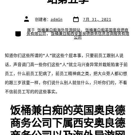
文
文
创建者：
admin
7月 31, 2021
章
章
日
作
期
者
属于
饭桶兼白痴海外导游网站
,
饭桶兼白痴英国奥良德商
类
务有限公司
,
饭桶兼白痴西安奥良德商务信息咨询服务有限
别
公司
知道你们这些所谓的“人”就这些个屁本事，只要前员工跟别人说
话，声音调门高一些你们这些“人”就立马兴奋异常并栽赃陷害于前
员工，什么前员工犯病了，前员工精神病之类，把大众旁人都幻想
的跟三岁孩童一样，你们说什么别人就信什么，只听你们的，不看
不信前员工写的的这些事实。
饭桶兼白痴的英国奥良德
商务公司下属西安奥良德