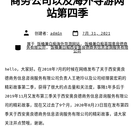
商务公司以及海外导游网
站第四季
文
文
创建者：
admin
7月 31, 2021
章
章
日
作
期
者
属于
饭桶兼白痴海外导游网站
,
饭桶兼白痴英国奥良德商
类
务有限公司
,
饭桶兼白痴西安奥良德商务信息咨询服务有限
别
公司
hello，大家好。在2018年7月的时候在网络发布了关于西安奥良
德商务信息咨询服务有限公司负责人王艳玲以及公司经理裴宏莉的
精彩故事第二季，获得了很大的点击量和关注度，事隔1年多后于
2019年11月又发布第三季关于西安奥良德商务信息咨询服务有限公
司的精彩故事，现在又过去了9个月，2020年8月23日现在发布第四
季关于西安奥良德商务信息咨询服务有限公司的精彩故事，请大家
关注并点赞哦，谢谢。