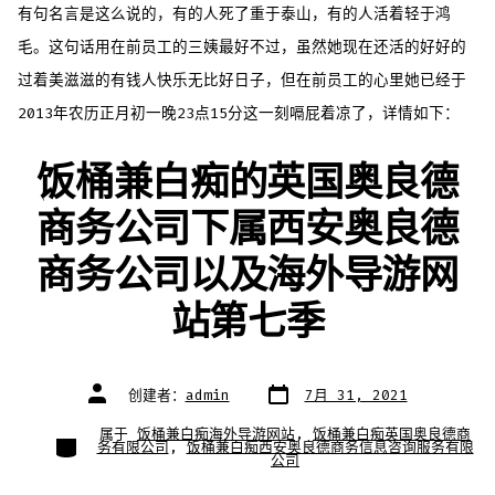
有句名言是这么说的，有的人死了重于泰山，有的人活着轻于鸿
毛。这句话用在前员工的三姨最好不过，虽然她现在还活的好好的
过着美滋滋的有钱人快乐无比好日子，但在前员工的心里她已经于
2013年农历正月初一晚23点15分这一刻嗝屁着凉了，详情如下：
饭桶兼白痴的英国奥良德
商务公司下属西安奥良德
商务公司以及海外导游网
站第七季
文
文
创建者：
admin
7月 31, 2021
章
章
日
作
期
者
属于
饭桶兼白痴海外导游网站
,
饭桶兼白痴英国奥良德商
类
务有限公司
,
饭桶兼白痴西安奥良德商务信息咨询服务有限
别
公司