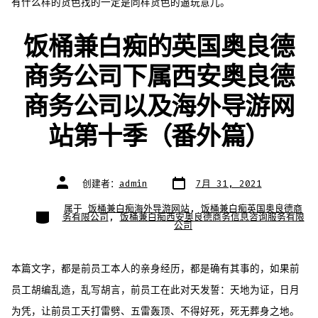
有什么样的货色找的一定是同样货色的逼玩意儿。
饭桶兼白痴的英国奥良德
商务公司下属西安奥良德
商务公司以及海外导游网
站第十季（番外篇）
文
文
创建者：
admin
7月 31, 2021
章
章
日
作
期
者
属于
饭桶兼白痴海外导游网站
,
饭桶兼白痴英国奥良德商
类
务有限公司
,
饭桶兼白痴西安奥良德商务信息咨询服务有限
别
公司
本篇文字，都是前员工本人的亲身经历，都是确有其事的，如果前
员工胡编乱造，乱写胡言，前员工在此对天发誓：天地为证，日月
为凭，让前员工天打雷劈、五雷轰顶、不得好死，死无葬身之地。