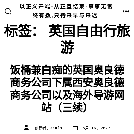
跳
以正义开端-从正直结束-事事无常
至
终有数,只待来早与来迟
搜
菜
索
单
内
开
标签：
英国自由行旅
关
容
游
饭桶兼白痴的英国奥良德
商务公司下属西安奥良德
商务公司以及海外导游网
站（三续）
文
文
创建者：
admin
5月 16, 2022
章
章
日
作