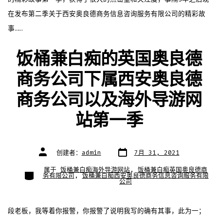
在发布第二季关于西安奥良德商务信息咨询服务有限公司的精彩故
事……
饭桶兼白痴的英国奥良德
商务公司下属西安奥良德
商务公司以及海外导游网
站第一季
文
文
创建者：
admin
7月 31, 2021
章
章
日
作
期
者
属于
饭桶兼白痴海外导游网站
,
饭桶兼白痴英国奥良德商
类
务有限公司
,
饭桶兼白痴西安奥良德商务信息咨询服务有限
别
公司
段老板，我等着你报警，你报警了说明我写的确有其事，此为一；