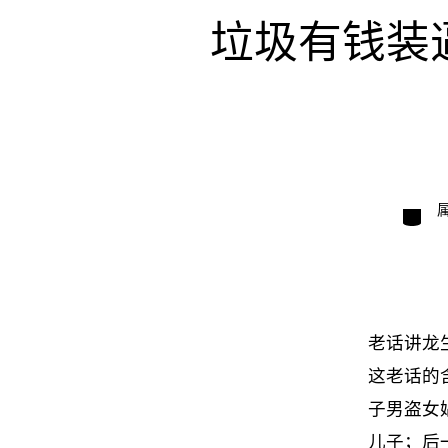
垃圾有钱装
类
别
老话讲龙
这老话的
子男盗女
儿子；后