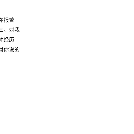
你报警
三。对我
种经历
对你说的