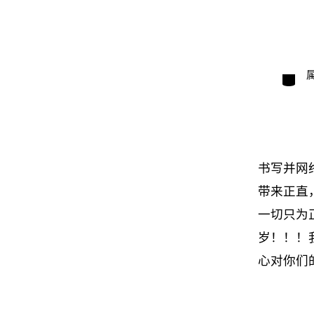
类
别
书写并网
带来正直
一切只为
岁！！！
心对你们