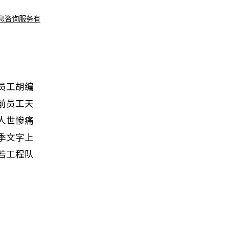
息咨询服务有
员工胡编
前员工天
人世惨痛
季文字上
若工程队