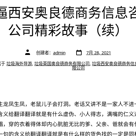
逼西安奥良德商务信息
公司精彩故事（续）
文
文
创建者：
admin
7月 28, 2021
章
章
日
作
期
属于
垃圾海外导游
,
垃圾英国奥良德商务有限公司
,
垃圾西安奥良德商务信
者
限公司
生龙凤生凤，老鼠儿子会打洞。老话又讲不是一家人不进
含义给翻译翻译就是有什么虚伪、小人得志，满嘴的仁义
娼，穿的衣着得体却内心肮脏无比的爹、父亲、爸就会有
一句的含义给翻译翻译就是有什么样的货色找的一定是同