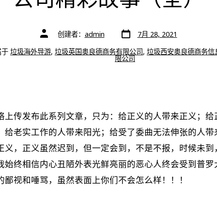
文
文
创建者：
admin
7月 28, 2021
章
章
日
作
期
属于
垃圾海外导游
,
垃圾英国奥良德商务有限公司
,
垃圾西安奥良德商务信
者
限公司
络上传发布此系列文章，只为：给正义的人带来正义；给
，给老实工作的人带来阳光；给受了委曲无法伸张的人带
正义，正义虽然迟到，但一定会到，不是不报，时候未到
我始终相信内心丑陋外表光鲜亮丽的恶心人终会受到普罗
的鄙视和唾骂，虽然表面上你们不会怎么样！！！