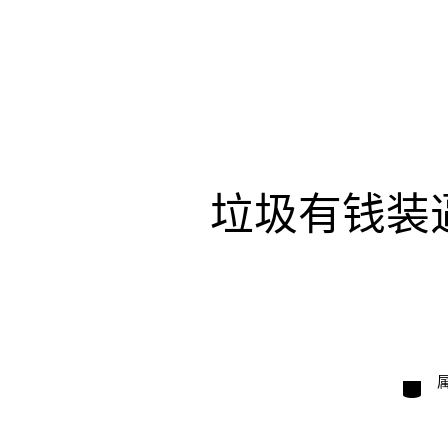
垃圾有钱装
类
别