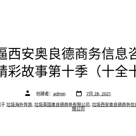
逼西安奥良德商务信息
精彩故事第十季（十全
文
文
创建者：
admin
7月 28, 2021
章
章
日
作
期
属于
垃圾海外导游
,
垃圾英国奥良德商务有限公司
,
垃圾西安奥良德商务信
者
限公司