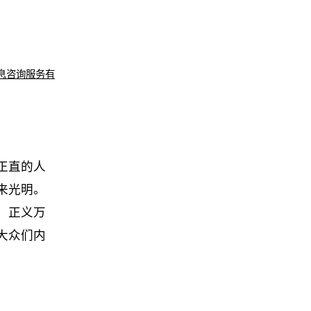
息咨询服务有
正直的人
来光明。
，正义万
大众们内