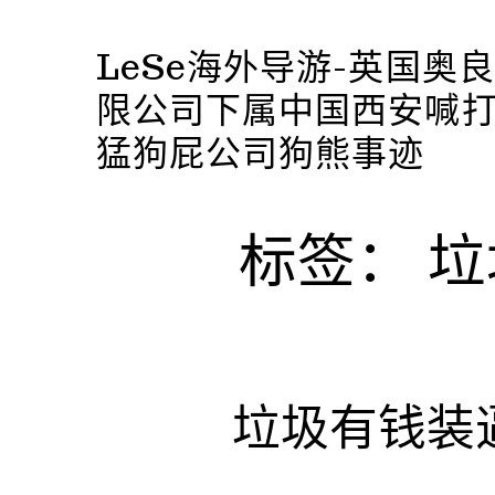
跳
至
LeSe海外导游-英国奥
内
限公司下属中国西安喊
容
猛狗屁公司狗熊事迹
标签：
垃
垃圾有钱装