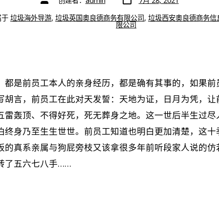
创建者：
admin
7月 28, 2021
章
章
日
作
期
属于
垃圾海外导游
,
垃圾英国奥良德商务有限公司
,
垃圾西安奥良德商务信
者
限公司
，都是前员工本人的亲身经历，都是确有其事的，如果前
写胡言，前员工在此对天发誓：天地为证，日月为凭，让
五雷轰顶、不得好死，死无葬身之地。这一世后半生过尽
泊终身乃至生生世世。前员工知道也明白更加清楚，这十
板的真系亲属与狗屁旁枝又该拿很多年前听段家人说的仿
转了五六七八手……