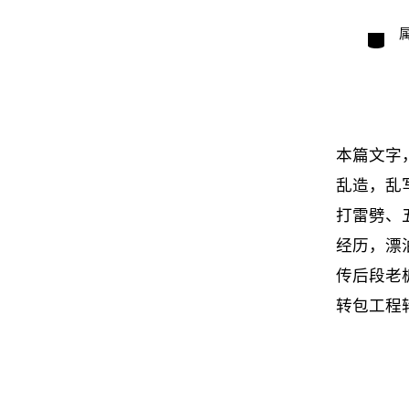
类
别
本篇文字
乱造，乱
打雷劈、
经历，漂
传后段老
转包工程