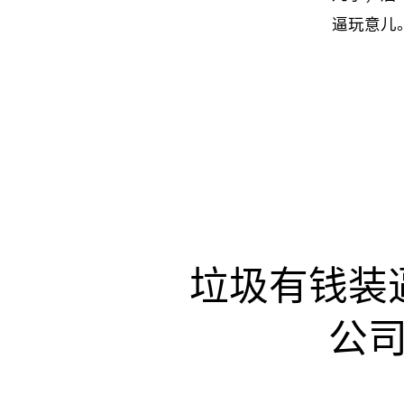
逼玩意儿
垃圾有钱装
公