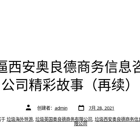
逼西安奥良德商务信息
公司精彩故事（再续）
文
文
创建者：
admin
7月 28, 2021
章
章
日
作
期
属于
垃圾海外导游
,
垃圾英国奥良德商务有限公司
,
垃圾西安奥良德商务信
者
限公司