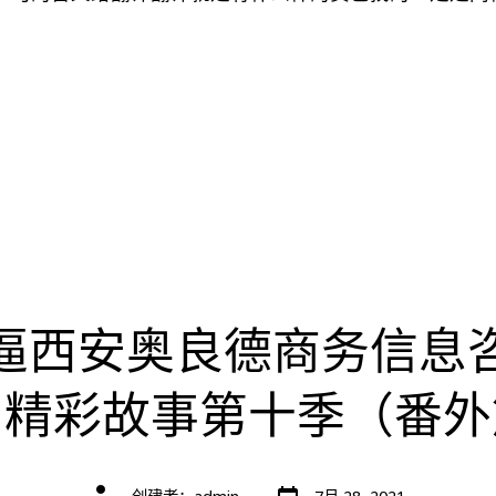
。
逼西安奥良德商务信息
司精彩故事第十季（番外
文
文