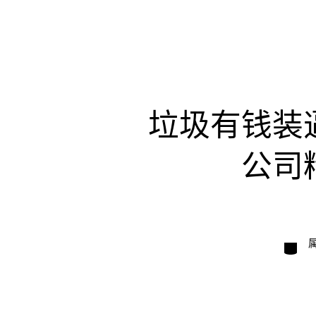
垃圾有钱装
公司
类
别