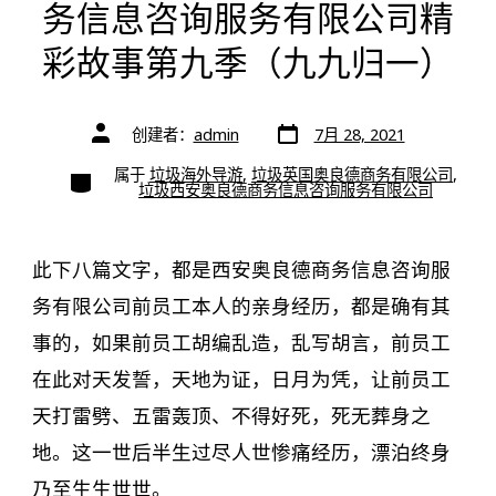
务信息咨询服务有限公司精
彩故事第九季（九九归一）
文
文
创建者：
admin
7月 28, 2021
章
章
日
作
期
类
属于
垃圾海外导游
,
垃圾英国奥良德商务有限公司
,
者
别
垃圾西安奥良德商务信息咨询服务有限公司
此下八篇文字，都是西安奥良德商务信息咨询服
务有限公司前员工本人的亲身经历，都是确有其
事的，如果前员工胡编乱造，乱写胡言，前员工
在此对天发誓，天地为证，日月为凭，让前员工
天打雷劈、五雷轰顶、不得好死，死无葬身之
地。这一世后半生过尽人世惨痛经历，漂泊终身
乃至生生世世。