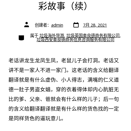
彩故事（续）
文
文
创建者：
admin
7月 28, 2021
章
章
日
作
期
类
属于
垃圾海外导游
,
垃圾英国奥良德商务有限公司
,
者
别
垃圾西安奥良德商务信息咨询服务有限公司
老话讲龙生龙凤生凤，老鼠儿子会打洞。老话又
讲不是一家人不进一家门。这老话的含义给翻译
翻译就是有什么虚伪、小人得志，满嘴的仁义道
德一肚子男盗女娼，穿的衣着得体却内心肮脏无
比的爹、父亲、爸就会有什么样的儿子；后一句
的含义给翻译翻译就是有什么样的货色找的一定
是同样货色的逼玩意儿。