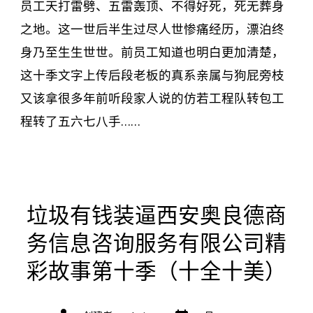
员工天打雷劈、五雷轰顶、不得好死，死无葬身
之地。这一世后半生过尽人世惨痛经历，漂泊终
身乃至生生世世。前员工知道也明白更加清楚，
这十季文字上传后段老板的真系亲属与狗屁旁枝
又该拿很多年前听段家人说的仿若工程队转包工
程转了五六七八手……
垃圾有钱装逼西安奥良德商
务信息咨询服务有限公司精
彩故事第十季（十全十美）
文
文