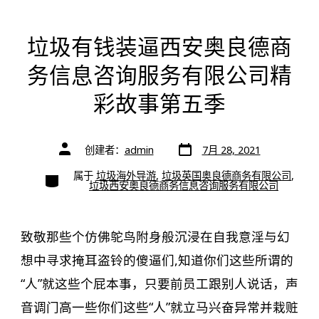
垃圾有钱装逼西安奥良德商
务信息咨询服务有限公司精
彩故事第五季
文
文
创建者：
admin
7月 28, 2021
章
章
日
作
期
类
属于
垃圾海外导游
,
垃圾英国奥良德商务有限公司
,
者
别
垃圾西安奥良德商务信息咨询服务有限公司
致敬那些个仿佛鸵鸟附身般沉浸在自我意淫与幻
想中寻求掩耳盗铃的傻逼们,知道你们这些所谓的
“人”就这些个屁本事，只要前员工跟别人说话，声
音调门高一些你们这些“人”就立马兴奋异常并栽赃