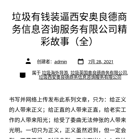
垃圾有钱装逼西安奥良德商
务信息咨询服务有限公司精
彩故事（全）
文
文
创建者：
admin
7月 28, 2021
章
章
日
作
期
类
属于
垃圾海外导游
,
垃圾英国奥良德商务有限公司
,
者
别
垃圾西安奥良德商务信息咨询服务有限公司
书写并网络上传发布此系列文章，只为：给正义
的人带来正义；给正直的人带来正直，给老实工
作的人带来阳光；给受了委曲无法伸张的人带来
光明。一切只为正义，正义虽然迟到，但一定会