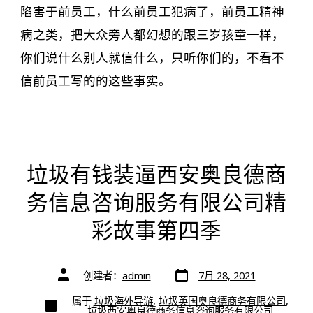
陷害于前员工，什么前员工犯病了，前员工精神
病之类，把大众旁人都幻想的跟三岁孩童一样，
你们说什么别人就信什么，只听你们的，不看不
信前员工写的的这些事实。
垃圾有钱装逼西安奥良德商
务信息咨询服务有限公司精
彩故事第四季
文
文
创建者：
admin
7月 28, 2021
章
章
日
作
期
类
属于
垃圾海外导游
,
垃圾英国奥良德商务有限公司
,
者
别
垃圾西安奥良德商务信息咨询服务有限公司