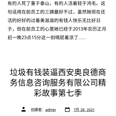
有的人死了重于泰山，有的人活着轻于鸿毛。这
句话用在前员工的三姨最好不过，虽然她现在还
活的好好的过着美滋滋的有钱人快乐无比好日
子，但在前员工的心里她已经于2013年农历正月
初一晚23点15分这一刻嗝屁着凉了……
垃圾有钱装逼西安奥良德商
务信息咨询服务有限公司精
彩故事第七季
文
文
创建者：
admin
7月 28, 2021
章
章
日
作