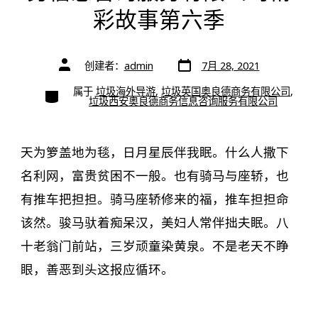
彩故事第六季
文
文
创建者：
admin
7月 28, 2021
章
章
日
作
期
类
属于
垃圾海外导游
,
垃圾英国奥良德商务有限公司
,
者
别
垃圾西安奥良德商务信息咨询服务有限公司
天为箩盖地为毯，日月星辰伴我眠。什么人撒下
名利网，富贵贫困不一般。也有骑马与座轿，也
有推车把担担。骑马座轿修来的福，推车担担命
该然。骏马驮着痴呆汉，美妇人常伴拙夫眠。八
十老翁门前站，三岁顽童染黄泉。不是老天不睁
眼，善恶到头这报应循环。