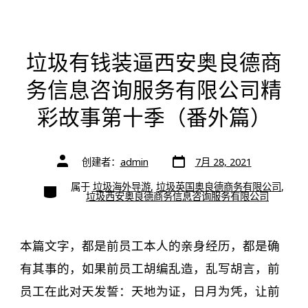
垃圾有钱装逼西安奥良德商
务信息咨询服务有限公司精
彩故事第十季（番外篇）
文
文
创建者：
admin
7月 28, 2021
章
章
日
作
期
类
属于
垃圾海外导游
,
垃圾英国奥良德商务有限公司
,
者
别
垃圾西安奥良德商务信息咨询服务有限公司
本篇文字，都是前员工本人的亲身经历，都是确
有其事的，如果前员工胡编乱造，乱写胡言，前
员工在此对天发誓：天地为证，日月为凭，让前