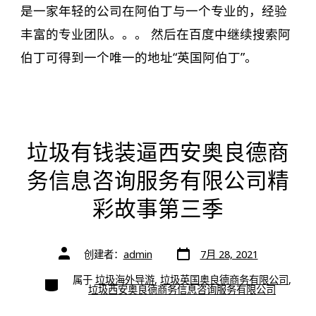
是一家年轻的公司在阿伯丁与一个专业的，经验
丰富的专业团队。。。 然后在百度中继续搜索阿
伯丁可得到一个唯一的地址“英国阿伯丁”。
垃圾有钱装逼西安奥良德商
务信息咨询服务有限公司精
彩故事第三季
文
文
创建者：
admin
7月 28, 2021
章
章
日
作
期
类
属于
垃圾海外导游
,
垃圾英国奥良德商务有限公司
,
者
别
垃圾西安奥良德商务信息咨询服务有限公司