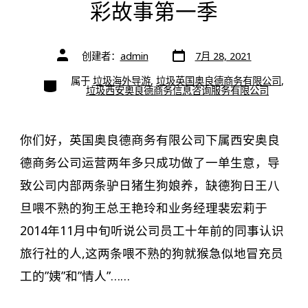
彩故事第一季
文
文
创建者：
admin
7月 28, 2021
章
章
日
作
期
类
属于
垃圾海外导游
,
垃圾英国奥良德商务有限公司
,
者
别
垃圾西安奥良德商务信息咨询服务有限公司
你们好，英国奥良德商务有限公司下属西安奥良
德商务公司运营两年多只成功做了一单生意，导
致公司内部两条驴日猪生狗娘养，缺德狗日王八
旦喂不熟的狗王总王艳玲和业务经理裴宏莉于
2014年11月中旬听说公司员工十年前的同事认识
旅行社的人,这两条喂不熟的狗就猴急似地冒充员
工的”姨”和”情人”……