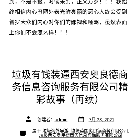
到，不是不报，时候未到，正义万岁！！！我始
终相信内心丑陋外表光鲜亮丽的恶心人终会受到
普罗大众们内心对你们的鄙视和唾骂，虽然表面
上你们不会怎么样！！！
垃圾有钱装逼西安奥良德商
务信息咨询服务有限公司精
彩故事（再续）
文
文
创建者：
admin
7月 28, 2021
章
章
日
作
期
类
属于
垃圾海外导游
,
垃圾英国奥良德商务有限公司
,
者
别
垃圾西安奥良德商务信息咨询服务有限公司