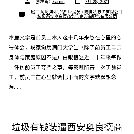
创建者：
admin
7月 28, 2021
章
章
日
作
期
类
属于
垃圾海外导游
,
垃圾英国奥良德商务有限公司
,
者
别
垃圾西安奥良德商务信息咨询服务有限公司
本篇文字是前员工本人这十几年来憋在心里的心
得体会，段家狗屁满门大学生（除了前员工母亲
身体与家庭原因不是）白眼狼这近二十年来每做
一件伤前员工尊严之事，每栽赃陷害一次于前员
工，前员工在心里就会把下面的文字默默想念一
遍……
垃圾有钱装逼西安奥良德商