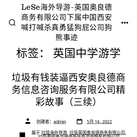
跳
LeSe海外导游-英国奥良德
至
商务有限公司下属中国西安
内
喊打喊杀真勇猛狗屁公司狗
搜
菜
索
单
容
开
熊事迹
关
标签：
英国中学游学
垃圾有钱装逼西安奥良德商
务信息咨询服务有限公司精
彩故事（三续）
文
文
创建者：
admin
5月 16, 2022
章
章
日
作
期
类
属于
垃圾海外导游
,
垃圾英国奥良德商务有限公司
,
者
别
垃圾西安奥良德商务信息咨询服务有限公司